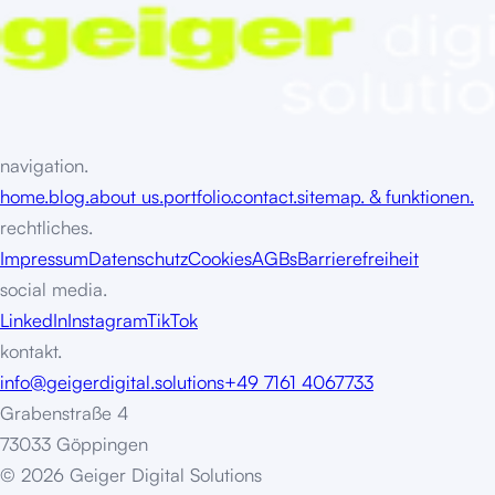
navigation.
home.
blog.
about us.
portfolio.
contact.
sitemap. & funktionen.
rechtliches.
Impressum
Datenschutz
Cookies
AGBs
Barrierefreiheit
social media.
LinkedIn
Instagram
TikTok
kontakt.
info@geigerdigital.solutions
+49 7161 4067733
Grabenstraße 4
73033 Göppingen
©
2
0
2
6
G
e
i
g
e
r
D
i
g
i
t
a
l
S
o
l
u
t
i
o
n
s