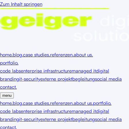
Zum Inhalt springen
home.
blog.
case studies.
referenzen.
about us.
portfolio.
code labs
enterprise infrastructure
managed it
digital
branding
it-security
externe projektbegleitung
social media
contact.
menu
home.
blog.
case studies.
referenzen.
about us.
portfolio.
code labs
enterprise infrastructure
managed it
digital
branding
it-security
externe projektbegleitung
social media
contact.